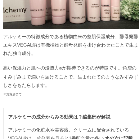
アルケミーの特徴成分である植物由来の整肌保湿成分、酵母発酵
エキスVEGAL®は有機植物と酵母発酵を掛け合わせたことで生ま
れた独自成分。
高い保湿力と肌への浸透力
が期待できるのが特徴です。角層の
※
すみずみまで潤いを届けることで、生まれたてのようなみずみず
しさをもたらします。
※角質層まで
アルケミーの成分からみる効果は？編集部が解説
アルケミーの化粧水や美容液、クリームに配合されている
VEGAL®は、成分表を見ると1番配合量の多い
水の次に記載