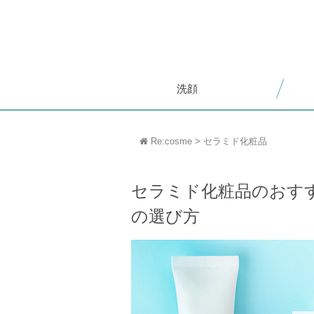
洗顔
Re:cosme
>
セラミド化粧品
セラミド化粧品のおす
の選び方