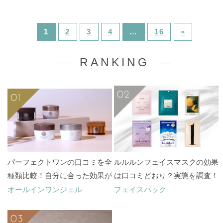
1
2
3
4
…
16
»
RANKING
パーフェクトワンの口コミを全
ルルルンフェイスマスクの効果
種類比較！自分に合った効果が
は口コミどおり？実態を調査！
あるのはどれ？
オールインワンジェル
フェイスパック