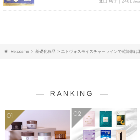
北口 慈子｜2461
view
Re:cosme
>
基礎化粧品
>
エトヴォスモイスチャーラインで乾燥肌は
RANKING