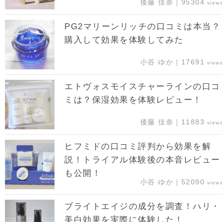
後藤 佳奈｜95304
view
PG2マリーンリッチの口コミは本当？
購入して効果を体験してみた
小谷 ゆか｜17691
view
エトヴォスモイスチャーラインの口コ
ミは？保湿効果を体験レビュー！
後藤 佳奈｜11883
view
ヒフミドの口コミ評判から効果を解
説！トライアル体験後の本音レビュー
も公開！
小谷 ゆか｜52090
view
ブライトエイジの成分を調査！ハリ・
美白効果を実際に体験した！