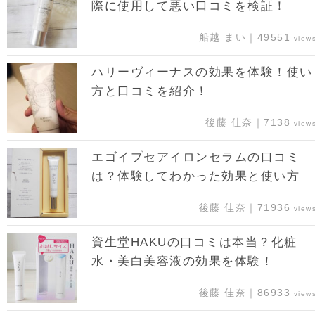
際に使用して悪い口コミを検証！
船越 まい｜49551
view
ハリーヴィーナスの効果を体験！使い
方と口コミを紹介！
後藤 佳奈｜7138
view
エゴイプセアイロンセラムの口コミ
は？体験してわかった効果と使い方
後藤 佳奈｜71936
view
資生堂HAKUの口コミは本当？化粧
水・美白美容液の効果を体験！
後藤 佳奈｜86933
view