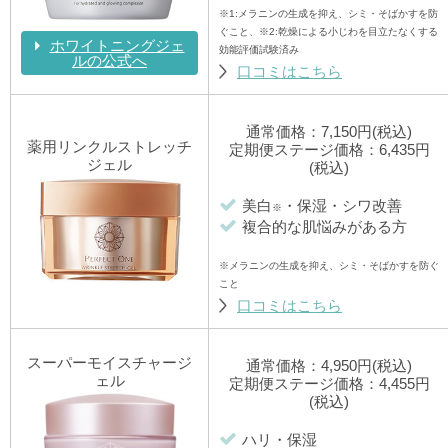
※1:メラニンの生成を抑え、シミ・そばかすを防
ぐこと、※2:乾燥による小じわを目立たなくする
ホワイトニングジェ
効能評価試験済み
ルの公式へ
口コミはこちら
通常価格：7,150円(税込)
薬用リンクルストレッチ
定期便ステージ価格：6,435円
ジェル
(税込)
美白
・保湿・シワ改善
※
複合的な肌悩みがある方
※メラニンの生成を抑え、シミ・そばかすを防ぐ
こと
口コミはこちら
スーパーモイスチャージ
通常価格：4,950円(税込)
ェル
定期便ステージ価格：4,455円
(税込)
ハリ・保湿