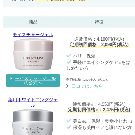
商品
特徴
モイスチャージェル
通常価格：4,180円(税込)
定期初回価格：2,090円(税込)
ハリ・保湿
手軽にエイジングケア
をは
※
じめたい方
モイスチャージェル
※年齢に応じたお手入れのこと
の公式へ
口コミはこちら
薬用ホワイトニングジェ
通常価格
：4,950円(税込)
ル
※
定期初回価格
：2,475円(税込)
※
美白
・保湿・乾燥小じわ
※1
※2
保湿も美白ケアも譲れない方