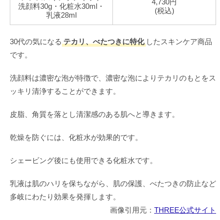
4,730円
洗顔料30g・化粧水30ml・
(税込)
乳液28ml
30代の気になる
テカリ、べたつきに特化
したスキンケア商品
です。
洗顔料は濃密な泡が特徴で、濃密な泡によりテカリのもとをス
ッキリ清浄することができます。
皮脂、角質を落とし清潔感のある肌へと導きます。
乾燥を防ぐには、化粧水が効果的です。
シェービング後にも使用できる化粧水です。
乳液は肌のハリを保ちながら、肌の保護、べたつきの防止など
多岐にわたり効果を発揮します。
画像引用元：
THREE公式サイト