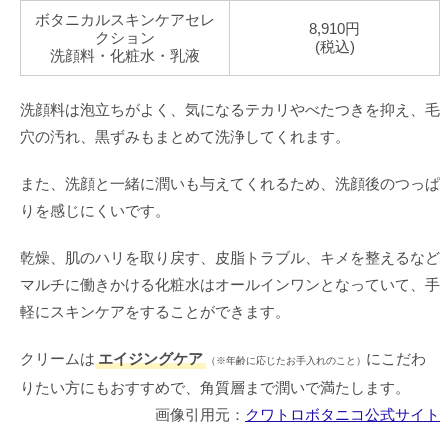
ボタニカルスキンケアセレ
8,910円
クション
(税込)
洗顔料・化粧水・乳液
洗顔料は泡立ちがよく、気になるテカリやべたつきを抑え、毛
穴の汚れ、黒ずみもまとめて洗浄してくれます。
また、洗顔と一緒に潤いも与えてくれるため、洗顔後のつっぱ
りを感じにくいです。
乾燥、肌のハリを取り戻す、皮脂トラブル、キメを整えるなど
マルチに働きかける化粧水はオールインワンとなっていて、手
軽にスキンケアをすることができます。
クリームは
エイジングケア
にこだわ
（※年齢に応じたお手入れのこと）
りたい方にもおすすめで、角質層まで潤いで満たします。
画像引用元：
クワトロボタニコ公式サイト