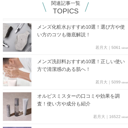
関連記事一覧
TOPICS
メンズ化粧水おすすめ10選！選び方や使
い方のコツも徹底解説！
若月大｜5061
view
メンズ洗顔料おすすめ10選！正しい使い
方で清潔感のある肌へ！
若月大｜5099
view
オルビスミスターの口コミや効果を調
査！使い方や成分も紹介
若月大｜16522
view