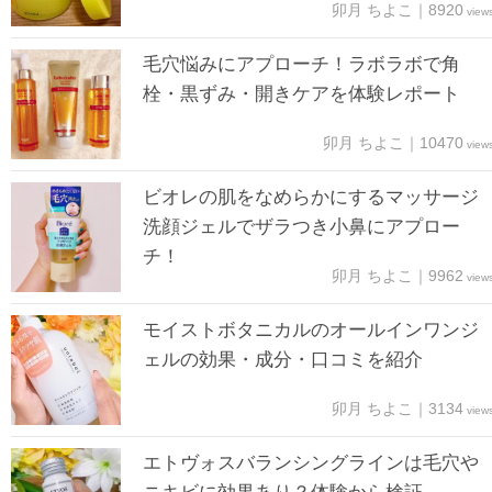
卯月 ちよこ｜8920
view
毛穴悩みにアプローチ！ラボラボで角
栓・黒ずみ・開きケアを体験レポート
卯月 ちよこ｜10470
view
ビオレの肌をなめらかにするマッサージ
洗顔ジェルでザラつき小鼻にアプロー
チ！
卯月 ちよこ｜9962
view
モイストボタニカルのオールインワンジ
ェルの効果・成分・口コミを紹介
卯月 ちよこ｜3134
view
エトヴォスバランシングラインは毛穴や
ニキビに効果あり？体験から検証